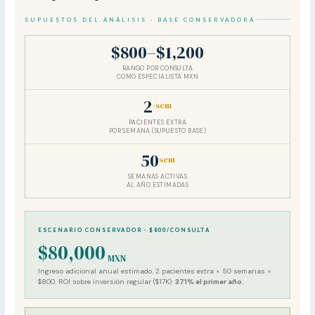
SUPUESTOS DEL ANÁLISIS · BASE CONSERVADORA
$800–$1,200
RANGO POR CONSULTA
COMO ESPECIALISTA MXN
2
/sem
PACIENTES EXTRA
POR SEMANA (SUPUESTO BASE)
50
sem
SEMANAS ACTIVAS
AL AÑO ESTIMADAS
ESCENARIO CONSERVADOR · $800/CONSULTA
$80,000
MXN
Ingreso adicional anual estimado. 2 pacientes extra × 50 semanas ×
$800. ROI sobre inversión regular ($17K):
371% el primer año.