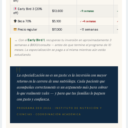
off)
Early Bird 3 (20%
$13,600
~9 semanas
~6 sema
off)
Beca 70%
$5,100
✓ ~4 semanas
✓ ~3 sem
Precio regular
$17,000
~11 semanas
~8 sem
→ Con el
Early Bird 1
, recuperas tu inversión en aproximadamente 3
semanas a $800/consulta — antes de que termine el programa de 10
meses. La especialización se paga a sí misma mientras aún estás
estudiando.
La especialización no es un gasto: es la inversión con mayor
retorno en la carrera de una nutrióloga. Cada paciente que
acompañas correctamente es un argumento más para cobrar
lo que realmente vales — y para que tus familias lo paguen
con gusto y confianza.
PROGRAMA DED 2026 · INSTITUTO DE NUTRICIÓN Y
CIENCIAS · COORDINACIÓN ACADÉMICA