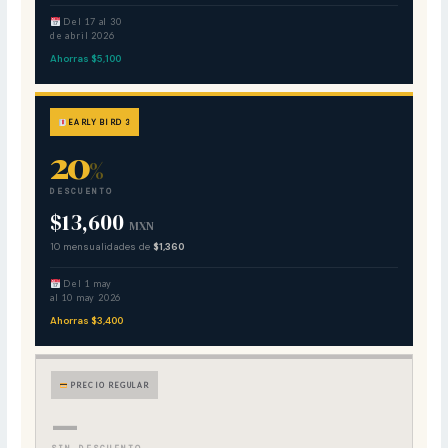
Del 17 al 30
de abril 2026
Ahorras $5,100
EARLY BIRD 3
20
%
DESCUENTO
$13,600
MXN
10 mensualidades de
$1,360
Del 1 may
al 10 may 2026
Ahorras $3,400
PRECIO REGULAR
—
SIN DESCUENTO