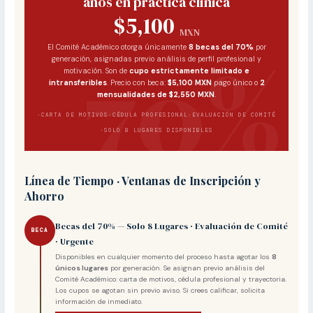
años en práctica clínica
$5,100
MXN
El Comité Académico otorga únicamente
8 becas del 70%
por
generación, asignadas previo análisis de perfil profesional y
motivación. Son de
cupo estrictamente limitado e
intransferibles
. Precio con beca:
$5,100 MXN
pago único o
2
mensualidades de $2,550 MXN
.
CARTA DE MOTIVOS
CÉDULA PROFESIONAL
EVALUACIÓN DE COMITÉ
SOLO 8 LUGARES DISPONIBLES
Línea de Tiempo · Ventanas de Inscripción y
Ahorro
Becas del 70% — Solo 8 Lugares · Evaluación de Comité
BECA
· Urgente
Disponibles en cualquier momento del proceso hasta agotar los
8
únicos lugares
por generación. Se asignan previo análisis del
Comité Académico: carta de motivos, cédula profesional y trayectoria.
Los cupos se agotan sin previo aviso. Si crees calificar, solicita
información de inmediato.