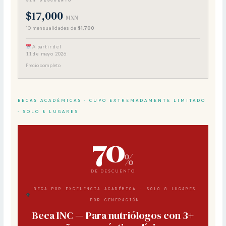
$17,000
MXN
10 mensualidades de
$1,700
A partir del
11 de mayo 2026
Precio completo
BECAS ACADÉMICAS · CUPO EXTREMADAMENTE LIMITADO
· SOLO 8 LUGARES
70
%
DE DESCUENTO
BECA POR EXCELENCIA ACADÉMICA · SOLO 8 LUGARES
POR GENERACIÓN
Beca INC — Para nutriólogos con 3+