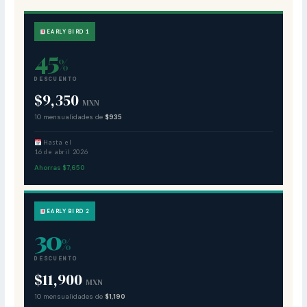
EARLY BIRD 1
45
%
DESCUENTO
$9,350
MXN
10 mensualidades de
$935
Hasta el
16 de abril 2026
Ahorras $7,650
EARLY BIRD 2
30
%
DESCUENTO
$11,900
MXN
10 mensualidades de
$1,190