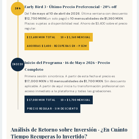
Early Bird 3 · Último Precio Preferencial · 20% off
20%
Del
1 de mayo al 10 de abril de 2026
. Última ventana con descuento:
$12,750 MXN
(un solo pago) o
10 mensualidades de $1,360 MXN
.
Plazas sujetas a disponibilidad real. Ahorro de $3,400 sobre el precio
regular.
$13,600 MXN TOTAL
10 × $1,360 MENSUAL
AHORRAS $3,400 · RECUPERAS EN ~9 SEM
Inicio del Programa · 16 de Mayo 2026 · Precio
INICIO
Completo
Primera sesión sincrónica. A partir de esta fecha el precio es
$17,000 MXN
o
10 mensualidades de $1,700 MXN
. Sin descuento
aplicable. A partir de aquí inicia tu transformación profesional con
acceso inmediato a la plataforma y todas las grabaciones.
$17,000 MXN TOTAL
10 × $1,700 MENSUAL
PRECIO REGULAR · SIN DESCUENTO
Análisis de Retorno sobre Inversión · ¿En Cuánto
Tiempo Recuperas lo Invertido?