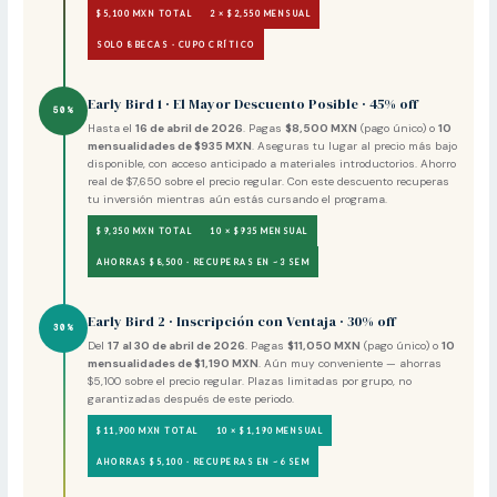
$5,100 MXN TOTAL
2 × $2,550 MENSUAL
SOLO 8 BECAS · CUPO CRÍTICO
Early Bird 1 · El Mayor Descuento Posible · 45% off
50%
Hasta el
16 de abril de 2026
. Pagas
$8,500 MXN
(pago único) o
10
mensualidades de $935 MXN
. Aseguras tu lugar al precio más bajo
disponible, con acceso anticipado a materiales introductorios. Ahorro
real de $7,650 sobre el precio regular. Con este descuento recuperas
tu inversión mientras aún estás cursando el programa.
$9,350 MXN TOTAL
10 × $935 MENSUAL
AHORRAS $8,500 · RECUPERAS EN ~3 SEM
Early Bird 2 · Inscripción con Ventaja · 30% off
30%
Del
17 al 30 de abril de 2026
. Pagas
$11,050 MXN
(pago único) o
10
mensualidades de $1,190 MXN
. Aún muy conveniente — ahorras
$5,100 sobre el precio regular. Plazas limitadas por grupo, no
garantizadas después de este periodo.
$11,900 MXN TOTAL
10 × $1,190 MENSUAL
AHORRAS $5,100 · RECUPERAS EN ~6 SEM