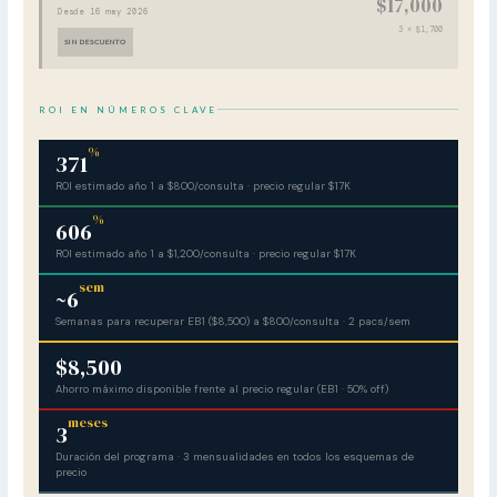
$17,000
Desde 16 may 2026
3 × $1,700
SIN DESCUENTO
ROI EN NÚMEROS CLAVE
%
371
ROI estimado año 1 a $800/consulta · precio regular $17K
%
606
ROI estimado año 1 a $1,200/consulta · precio regular $17K
sem
~6
Semanas para recuperar EB1 ($8,500) a $800/consulta · 2 pacs/sem
$8,500
Ahorro máximo disponible frente al precio regular (EB1 · 50% off)
meses
3
Duración del programa · 3 mensualidades en todos los esquemas de
precio