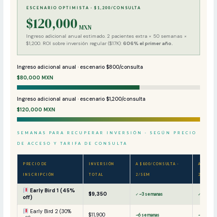
ESCENARIO OPTIMISTA · $1,200/CONSULTA
$120,000
MXN
Ingreso adicional anual estimado. 2 pacientes extra × 50 semanas ×
$1,200. ROI sobre inversión regular ($17K):
606% el primer año.
Ingreso adicional anual · escenario $800/consulta
$80,000 MXN
Ingreso adicional anual · escenario $1,200/consulta
$120,000 MXN
SEMANAS PARA RECUPERAR INVERSIÓN · SEGÚN PRECIO
DE ACCESO Y TARIFA DE CONSULTA
PRECIO DE
INVERSIÓN
A $800/CONSULTA ·
A $1,20
INSCRIPCIÓN
TOTAL
2/SEM
2/SEM
Early Bird 1 (45%
$9,350
✓ ~3 semanas
✓ ~2 sem
off)
Early Bird 2 (30%
$11,900
~6 semanas
~5 sema