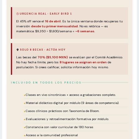
URGENCIA REAL · EARLY BIRD 1
El 45% off vence el
16 de abril
. Es la única ventana donde recuperas tu
inversión
desde tu primer mensualidad
. No es retórica — es
matemática: $9,350 ÷ $1,600/semana =
~6 semanas
.
SOLO 8 BECAS · ACTÚA HOY
Las becas del
70% ($5,100 MXN)
se evalúan por el Comité Académico.
No hay fecha límite, pero los
8 lugares se asignan en orden
de
postulación. Si crees calificar, solicita información hoy mismo.
INCLUIDO EN TODOS LOS PRECIOS
Clases en vivo sincrónicas + acceso a grabaciones completo.
Material didáctico digital por módulo (9 áreas de competencia).
Casos clínicos prácticos con Taxonomía de Bloom.
Evaluaciones y retroalimentación formativa por módulo.
Constancia con valor curricular de 180 horas
Acceso a la comunidad profesional