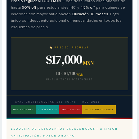
Precio regular $17,000 MXN
— con descuentos escalonados de
hasta
50% off
para estuciandes INC, y
45% off
para quienes se
inscriben con mayor anticipación.
Duración: 10 meses.
Pago
único con descuento adicional o mensualidades en todos los
esquemas de precio.
PRECIO REGULAR
$17,000
MXN
10 × $1,700
MXN
MENSUALIDADES DISPONIBLES
· AVAL INSTITUCIONAL 180 HORAS · DED 2026
HASTA 50% OFF
3 EARLY BIRDS
SOLO 8 BECAS
FACILIDADES DE PAGO
ESQUEMA DE DESCUENTOS ESCALONADOS · A MAYOR
ANTICIPACIÓN, MAYOR AHORRO