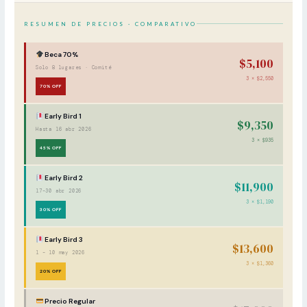
RESUMEN DE PRECIOS · COMPARATIVO
Beca 70%
$5,100
Solo 8 lugares · Comité
3 × $2,550
70% OFF
Early Bird 1
$9,350
Hasta 16 abr 2026
3 × $935
45% OFF
Early Bird 2
$11,900
17–30 abr 2026
3 × $1,190
30% OFF
Early Bird 3
$13,600
1 – 10 may 2026
3 × $1,360
20% OFF
Precio Regular