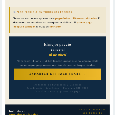
PAGO FLEXIBLE EN TODOS LOS PRECIOS
Todos los esquemas aplican para
pago único
o
10 mensualidades
. El
descuento se mantiene en cualquier modalidad. El
primer pago
asegura tu lugar
. El cupo es
limitado
El mejor precio
vence el
16 de abril
No esperes. El Early Bird 1 es la oportunidad que no regresa. Cada
semana que pospones es un nivel de descuento que pierdes.
ASEGURAR MI LUGAR AHORA →
Instituto de Nutrición y Ciencias
Coordinación Académica · Programa DED 2026
Consulta becas y formas de pago
VALOR CURRICULAR
Instituto de
180 HORAS DE
Nutrición y Ciencias